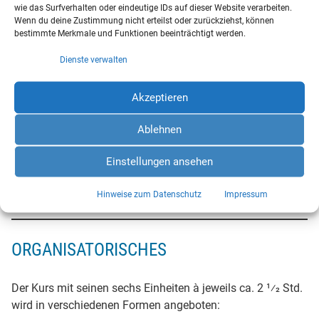
wie das Surfverhalten oder eindeutige IDs auf dieser Website verarbeiten.
Wenn du deine Zustimmung nicht erteilst oder zurückziehst, können
bestimmte Merkmale und Funktionen beeinträchtigt werden.
Dienste verwalten
Akzeptieren
ANBIETER
Ablehnen
Auf den Info‐Seiten zu
EPL und KEK
finden Sie eine
Liste
der deutschlandweiten Anbieter
. In der Diözese München
Einstellungen ansehen
wenden Sie sich bitte an das Sekretariat „
Ehevorbereitung
“
im Fachbereich Ehevorbereitung und -begleitung.
Hinweise zum Datenschutz
Impressum
ORGANISATORISCHES
Der Kurs mit seinen sechs Einheiten à jeweils ca. 2 1⁄2 Std.
wird in verschiedenen Formen angeboten: