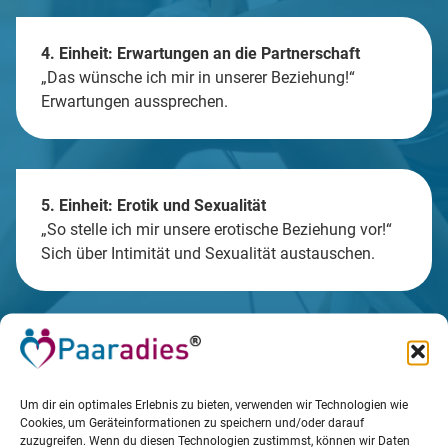
4. Einheit: Erwartungen an die Partnerschaft
„Das wünsche ich mir in unserer Beziehung!“
Erwartungen aussprechen.
5. Einheit: Erotik und Sexualität
„So stelle ich mir unsere erotische Beziehung vor!“
Sich über Intimität und Sexualität austauschen.
6. Einheit: Glaube und Religion
„Das trägt mich in meinem Leben und uns in
unserer Beziehung!“ Über Wertvorstellungen und
Um dir ein optimales Erlebnis zu bieten, verwenden wir Technologien wie
Cookies, um Geräteinformationen zu speichern und/oder darauf
Glauben in der Beziehung reden.
zuzugreifen. Wenn du diesen Technologien zustimmst, können wir Daten