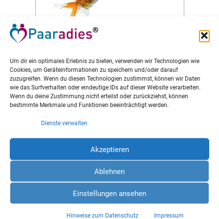
Um dir ein optimales Erlebnis zu bieten, verwenden wir Technologien wie
Cookies, um Geräteinformationen zu speichern und/oder darauf
zuzugreifen. Wenn du diesen Technologien zustimmst, können wir Daten
wie das Surfverhalten oder eindeutige IDs auf dieser Website verarbeiten.
Wenn du deine Zustimmung nicht erteilst oder zurückziehst, können
bestimmte Merkmale und Funktionen beeinträchtigt werden.
Dienste verwalten
WIE REDEST DU MIT MIR?
Akzeptieren
„Engl, J. & Thurmaier, F.“
Ablehnen
Die Autoren zeigen Fallen und Stolpersteine im
Einstellungen ansehen
Gesprächsverlauf und beschreiben, wie sie
Hinweise zum Datenschutz
Impressum
aufgespürt und vermieden werden können.