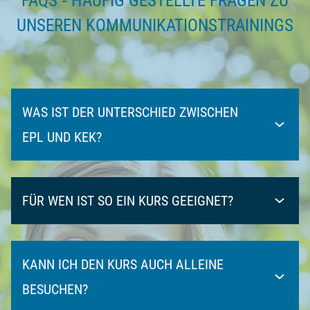
FAQS ‐ HÄUFIG GESTELLTE FRAGEN ZU
UNSEREN KOMMUNIKATIONSTRAININGS
WAS IST DER UNTERSCHIED ZWISCHEN
EPL UND KEK?
FÜR WEN IST SO EIN KURS GEEIGNET?
KANN ICH DEN KURS AUCH ALLEINE
BESUCHEN?