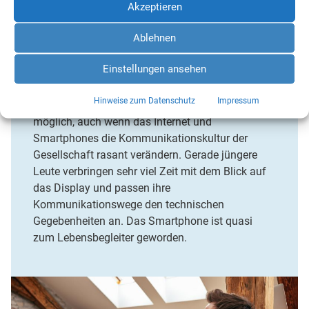
Akzeptieren
Ablehnen
DAS SMARTPHONE
– MEIN NEUER
LEBENSBEGLEITER
Einstellungen ansehen
Hinweise zum Datenschutz
Impressum
Ein Leben ohne Apps ist natürlich noch immer
möglich, auch wenn das Internet und
Smartphones die Kommunikationskultur der
Gesellschaft rasant verändern. Gerade jüngere
Leute verbringen sehr viel Zeit mit dem Blick auf
das Display und passen ihre
Kommunikationswege den technischen
Gegebenheiten an. Das Smartphone ist quasi
zum Lebensbegleiter geworden.